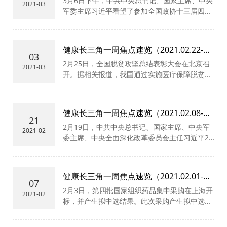
3月6日下午，中共中央总书记、国家主席、中央
后管理，建立并执行产品追溯和召回制度，对医
人，比上年减少806万人，降幅0.8%。全年生育
2021-03
军委主席习近平看望了参加全国政协十三届四次
疗器械研制、生产、经营、使用全过程中的安全
保险参保人数2.35亿人，比上年底增加2129万
会议的医药卫生界、教育界委员，并参加联组
性、有效性依法承担责任。
人，增幅9.9%。全年基本医疗保险基金（含生育
会，听取意见和建议。他强调，要把保障人民健
保险）总收入、总支出分别为2.46万亿元、2.09
康放在优先发展的战略位置，坚持基本医疗卫生
万亿元，年末基本医疗保险（含生育保险）累计
健康长三角一周焦点速览（2021.02.22-
事业的公益性，聚焦影响人民健康的重大疾病和
结存3.14万亿元。（人民日报）
03
02.28）
2月25日，全国脱贫攻坚总结表彰大会在北京召
主要问题，加快实施健康中国行动，织牢国家公
2021-03
开。据相关报道，我国通过实施医疗保障脱贫攻
共卫生防护网，推动公立医院高质量发展，为人
坚行动、健康扶贫工程，目前我国已基本实现基
民提供全方位全周期健康服务。要全面贯彻党的
本医保、大病保险、医疗救助三重保障制度贫困
教育方针，坚持社会主义办学方向，坚持教育公
群众全覆盖，健康扶贫攻坚任务接近全面完成。
益性原则，着力构建优质均衡的基本公共教育服
健康长三角一周焦点速览（2021.02.08-
贫困人口基本医疗有保障全面实现，群众因病致
务体系，建设高质量教育体系，办好人民满意的
21
02.21）
2月19日，中共中央总书记、国家主席、中央军
贫返贫问题得到有效缓解。国家医保局副局长陈
教育，培养德智体美劳全面发展的社会主义建设
2021-02
委主席、中央全面深化改革委员会主任习近平2
金甫强调，医保部门将聚焦常态化防范因病致
者和接班人。（新华社）
月19日下午主持召开中央全面深化改革委员会第
贫，精准明确保障对象，加大因病致贫风险研判
十八次会议并发表重要讲话。习近平总书记强
和监测预警，加快健全重特大疾病医疗保障和救
调，全面深化改革同贯彻新发展理念、构建新发
助制度，将医保扶贫和抗击疫情的政策实践成果
健康长三角一周焦点速览（2021.02.01-
展格局紧密关联，要完整、准确、全面贯彻新发
转化运用到顶层设计中。（经济日报）
07
02.07）
2月3日，第四批国家组织药品集中采购在上海开
展理念，扭住构建新发展格局目标任务，更加精
2021-02
标，并产生拟中选结果。此次采购产生拟中选企
准地出台改革方案，推动改革向更深层次挺进，
业118家，拟中选产品158个，拟中选产品平均
发挥全面深化改革在构建新发展格局中的关键作
降价52%。第四批国家药品集采共纳入45种药
用。会议审议通过了《中央全面深化改革委员会