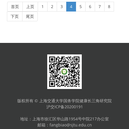
品，涉及高血压、糖尿病、消化道疾病、精神类
2020年工作总结报告》、《中央全面深化改革委
首页
上页
1
2
3
4
5
6
7
8
疾病、恶性肿瘤等多种治疗领域，群众受益面进
员会2021年工作要点》。会议审议通过了《关于
一步拓宽。国家医保局医药价格和招标采购司负
推动公立医院高质量发展的意见》、《关于县以
下页
尾页
责人表示，第四批集采依然将通过质量和疗效一
下事业单位建立管理岗位职员等级晋升制度的意
致性评价作为仿制药入围的条件。
见》、《关于全面加强药品监管能力建设的实施
意见》、《关于建立健全生态产品价值实现机制
的意见》等。（新华社）
版权所有 © 上海交通大学国务学院健康长三角研究院
沪交ICP备20200191
地址：
上海市徐汇区华山路1954号
中院217办公室
邮箱：fangbiao@sjtu.edu.cn