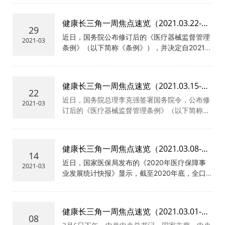
医院、名医堂工程。为了提高提高中医药服务的
表处临时代办乔建荣，新华网董事长、总裁田舒
活方式。
可及性和优质度，十四五期间将会加强中医馆建
斌出席并致辞，2位全国脱贫攻坚先进个人代表
健康长三角一周焦点速览（2021.03.22-
设，在中医馆提供中医治未病、医疗和康复服
和扶贫办、医政医管局、宣传司、国际司有关负
29
03.28）
近日，国务院公布修订后的《医疗器械监督管理
务，推广使用中医非药物疗法和适宜技术。在综
责同志参加。
2021-03
条例》（以下简称《条例》），并决定自2021年
合医院、传染病医院、专科医院等逐步推广中西
6月1日起正式实施。26日，国家药监局等部门有
医结合医疗模式，建立中西医多学科诊疗体系，
关负责人在国务院政策例行吹风会上就《条例》
开展中西医联合诊疗。我国将加快《中华医藏》
的亮点、意义等进行了解读。国家药监局副局长
编纂出版项目实施，推进中医药古籍文献的调
健康长三角一周焦点速览（2021.03.15-
徐景和表示，在新冠肺炎疫情防控中，药监部门
查、保护和研究工作，推动建设国家中医药古籍
22
03.21）
近日，国务院总理李克强签署国务院令，公布修
开辟应急通道，快速批准了一批体外诊断试剂等
和传统知识数字图书馆，研究制定中医药传统知
2021-03
订后的《医疗器械监督管理条例》（以下简称
急需的医疗器械，切实加强体外诊断试剂、医用
识保护条例，做好活态传承工作。国家中医药管
《条例》），自2021年6月1日起施行。医疗器
口罩、医用防护服、呼吸机等产品质量安全监
理局将配合国家药监局，坚持以临床价值为导
械直接关系人民群众生命健康。近年来，随着医
管，为疫情防控取得胜利作出了重要贡献。徐景
向，推动建立与中药临床定位相适应、体现其作
疗器械产业快速发展，党中央、国务院对药品医
和介绍，新《条例》共8章107条，增加了许多新
用特点和优势的疗效评价标准，鼓励开展以患者
健康长三角一周焦点速览（2021.03.08-
疗器械审评审批制度改革作出一系列重大决策部
制度、新机制、新方式，简化优化了审评审批程
为中心的疗效评价；推动古代经典名方、中药复
14
03.14）
署，有必要对原条例进行相应修订，以法规形式
近日，国家医保局发布的《2020年医疗保障事
序，细化完善了医疗器械质量安全全生命周期的
方制剂研制，建立与古代经典名方、中药复方制
2021-03
巩固改革成果，从制度层面进一步促进行业创
业发展统计快报》显示，截至2020年底，全口
责任，并进一步加大了对违法违规行为的惩戒力
剂特点相适应的审评模式，简化审批手续；按照
新，更好满足人民群众对高质量医疗器械的期
径基本医疗保险参保人数达13.6亿人，参保覆盖
度。
中药特点、规律和临床实践实际，构建中医药理
待。《条例》落实医疗器械注册人、备案人制
面稳定在95%以上。其中参加职工基本医疗保险
论、“人用经验”和临床试验相结合的审评证据体
度，强化企业主体责任。规定注册人、备案人应
人数3.4亿人，比上年同期增加1498万人，增幅
系。
健康长三角一周焦点速览（2021.03.01-
当建立并有效运行质量管理体系，加强产品上市
4.6%。参加城乡居民基本医疗保险人数10.17亿
08
03.07）