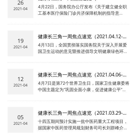
命名，该机构应为副部级单位，与国家中医药管
26
04.25）
4月22日，国务院办公厅发布《关于建立健全职
理局、国家医保局类同。此前，国家卫生健康委
2021-04
工基本医疗保险门诊共济保障机制的指导意
下设疾病预防控制局，主要职责为拟订重大疾病
见》。《意见》明确，普通门诊统筹覆盖职工医
防治规划、国家免疫规划、严重危害人民健康公
保全体参保人员，政策范围内支付比例从50%起
共卫生问题的干预措施并组织实施，完善疾病预
步，随着医保基金承受能力增强逐步提高保障水
防控制体系，承担传染病疫情信息发布工作。局
健康长三角一周焦点速览（2021.04.12-
平，待遇支付可适当向退休人员倾斜。在做好高
长为常继乐，在新设的国家疾病预防控制局中，
19
04.18）
4月13日，全国贯彻落实国务院关于深入开展爱
血压、糖尿病等群众负担较重的门诊慢性病、特
常继乐担任副局长一职。
2021-04
国卫生运动的意见暨推进倡导文明健康绿色环保
殊疾病医疗保障工作的基础上，逐步将多发病、
生活方式活动电视电话会议在京召开。会议传达
常见病的普通门诊费用纳入统筹基金支付范围。
了中共中央政治局委员、国务院副总理、全国爱
《意见》提出，各省级政府要在2021年12月底前
卫会主任孙春兰的批示，要求坚持以人民健康为
出台实施办法，指导各统筹地区推进落实，可设
健康长三角一周焦点速览（2021.04.06-
中心，不断提升广大群众健康意识和健康素养，
置3年左右的过渡期，逐步实现改革目标。
12
04.11）
4月7日是第72个世界卫生日，国家卫生健康委将
助力推动疫情防控和健康中国建设。全国爱卫会
2021-04
中国主题定为“巩固全面小康，促进健康公平”。
副主任，国家卫生健康委党组书记、主任马晓伟
国家卫生健康委、世卫组织在新华网举行世界卫
出席会议并讲话。全国爱卫办主任，国家卫生健
生日宣传活动，李斌副主任出席并致辞。李斌强
康委党组成员、副主任于学军主持会议。会议指
调，要把巩固拓展健康扶贫成果同乡村振兴有效
出，爱国卫生运动是我们党把群众路线运用于卫
健康长三角一周焦点速览（2021.03.29-
衔接，巩固基本医疗有保障成果，推进健康乡村
生防病工作的伟大创举和成功实践，在新冠肺炎
05
04.05）
十四五期间预计实施一批中医药重大工程项目，
建设，防止因病致贫返贫。中国将继续与世卫组
疫情防控中发挥了重要作用。各地、各部门要认
2021-04
据国家中医药管理局规划财务司司长刘群峰介
织和世界各国合作，促进健康公平与人类福祉，
真贯彻落实习近平总书记关于爱国卫生运动的重
绍，包括中西医协同“旗舰”医院、中医特色重点
共同构建人类卫生健康共同体。世卫组织驻华代
要指示批示精神，大力倡导文明健康绿色环保生